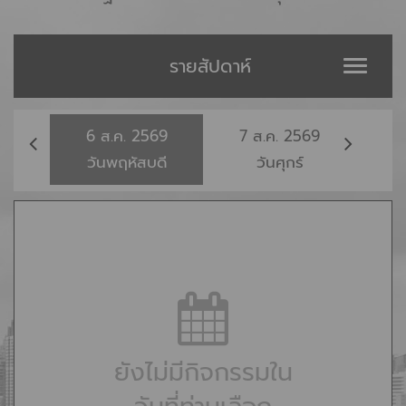
รายสัปดาห์
Toggle
naviga
6
ส.ค.
2569
7
ส.ค.
2569
8
วันพฤหัสบดี
วันศุกร์
ยังไม่มีกิจกรรมใน